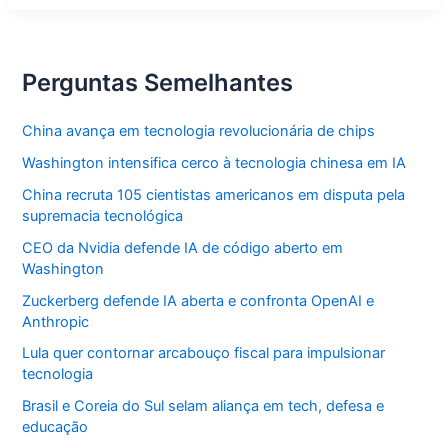
para
R$
65
bi
em
Perguntas Semelhantes
dívidas
China avança em tecnologia revolucionária de chips
Washington intensifica cerco à tecnologia chinesa em IA
China recruta 105 cientistas americanos em disputa pela
supremacia tecnológica
CEO da Nvidia defende IA de código aberto em
Washington
Zuckerberg defende IA aberta e confronta OpenAI e
Anthropic
Lula quer contornar arcabouço fiscal para impulsionar
tecnologia
Brasil e Coreia do Sul selam aliança em tech, defesa e
educação