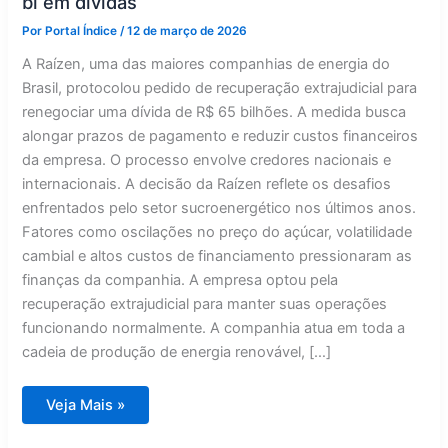
bi em dívidas
Por
Portal Índice
/
12 de março de 2026
A Raízen, uma das maiores companhias de energia do
Brasil, protocolou pedido de recuperação extrajudicial para
renegociar uma dívida de R$ 65 bilhões. A medida busca
alongar prazos de pagamento e reduzir custos financeiros
da empresa. O processo envolve credores nacionais e
internacionais. A decisão da Raízen reflete os desafios
enfrentados pelo setor sucroenergético nos últimos anos.
Fatores como oscilações no preço do açúcar, volatilidade
cambial e altos custos de financiamento pressionaram as
finanças da companhia. A empresa optou pela
recuperação extrajudicial para manter suas operações
funcionando normalmente. A companhia atua em toda a
cadeia de produção de energia renovável, […]
Raízen
Veja Mais »
busca
acordo
extrajudicial