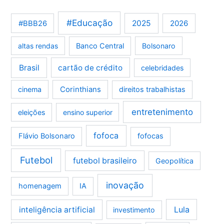
#Educação
2025
2026
#BBB26
altas rendas
Banco Central
Bolsonaro
Brasil
cartão de crédito
celebridades
Corinthians
cinema
direitos trabalhistas
entretenimento
eleições
ensino superior
fofoca
Flávio Bolsonaro
fofocas
Futebol
futebol brasileiro
Geopolítica
inovação
homenagem
IA
Lula
inteligência artificial
investimento