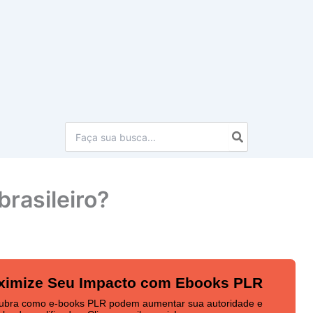
Procurar:
brasileiro?
ximize Seu Impacto com Ebooks PLR
ubra como e-books PLR podem aumentar sua autoridade e