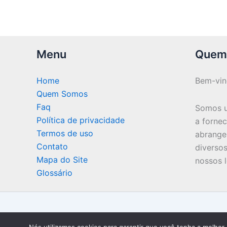
Menu
Quem
Home
Bem-vi
Quem Somos
Faq
Somos u
Política de privacidade
a forne
Termos de uso
abrange
Contato
diversos
Mapa do Site
nossos l
Glossário