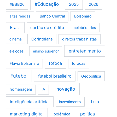
#Educação
2025
2026
#BBB26
altas rendas
Banco Central
Bolsonaro
Brasil
cartão de crédito
celebridades
Corinthians
cinema
direitos trabalhistas
entretenimento
eleições
ensino superior
fofoca
Flávio Bolsonaro
fofocas
Futebol
futebol brasileiro
Geopolítica
inovação
homenagem
IA
Lula
inteligência artificial
investimento
marketing digital
política
polêmica