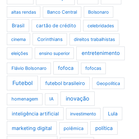
altas rendas
Banco Central
Bolsonaro
Brasil
cartão de crédito
celebridades
Corinthians
cinema
direitos trabalhistas
entretenimento
eleições
ensino superior
fofoca
Flávio Bolsonaro
fofocas
Futebol
futebol brasileiro
Geopolítica
inovação
homenagem
IA
Lula
inteligência artificial
investimento
marketing digital
política
polêmica