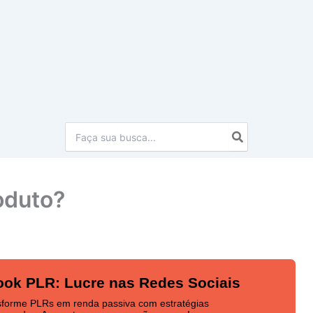
Procurar:
oduto?
ok PLR: Lucre nas Redes Sociais
sforme PLRs em renda passiva com estratégias