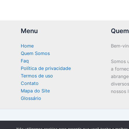
Menu
Quem
Home
Bem-vi
Quem Somos
Faq
Somos u
Política de privacidade
a forne
Termos de uso
abrange
Contato
diversos
Mapa do Site
nossos l
Glossário