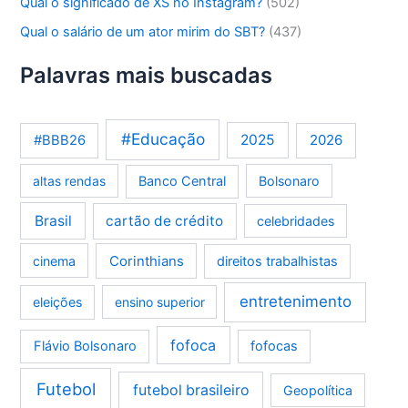
Qual o significado de XS no Instagram?
(502)
Qual o salário de um ator mirim do SBT?
(437)
Palavras mais buscadas
#Educação
2025
2026
#BBB26
altas rendas
Banco Central
Bolsonaro
Brasil
cartão de crédito
celebridades
Corinthians
cinema
direitos trabalhistas
entretenimento
eleições
ensino superior
fofoca
Flávio Bolsonaro
fofocas
Futebol
futebol brasileiro
Geopolítica