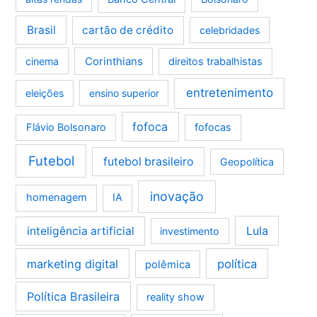
Brasil
cartão de crédito
celebridades
Corinthians
cinema
direitos trabalhistas
entretenimento
eleições
ensino superior
fofoca
Flávio Bolsonaro
fofocas
Futebol
futebol brasileiro
Geopolítica
inovação
homenagem
IA
Lula
inteligência artificial
investimento
marketing digital
política
polêmica
Política Brasileira
reality show