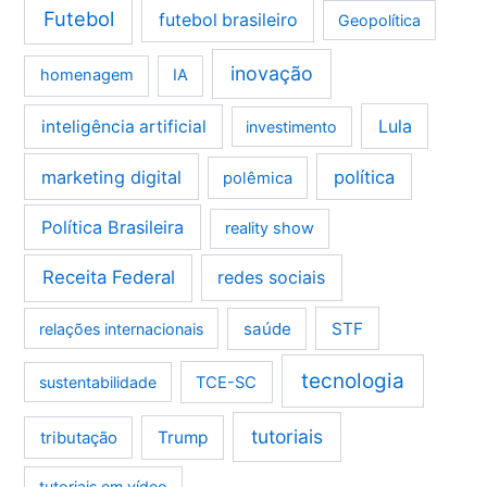
Futebol
futebol brasileiro
Geopolítica
inovação
homenagem
IA
Lula
inteligência artificial
investimento
marketing digital
política
polêmica
Política Brasileira
reality show
Receita Federal
redes sociais
saúde
STF
relações internacionais
tecnologia
sustentabilidade
TCE-SC
tutoriais
tributação
Trump
tutoriais em vídeo