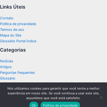
Links Úteis
Contato
Política de privacidade
Termos de uso
Mapa do Site
Glossário Portal Índice
Categorias
Notícias
Artigos
Perguntas frequentes
Glossário
Nós utilizamos cookies para garantir que você tenha a melhor
experiência em nosso site. Se você continua a usar este site,
assumimos que você está satisfeito.
Copyright © 2026 Portal Índice
Ok
Política de privacidade