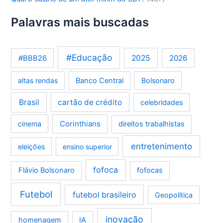
Palavras mais buscadas
#Educação
2025
2026
#BBB26
altas rendas
Banco Central
Bolsonaro
Brasil
cartão de crédito
celebridades
Corinthians
cinema
direitos trabalhistas
entretenimento
eleições
ensino superior
fofoca
Flávio Bolsonaro
fofocas
Futebol
futebol brasileiro
Geopolítica
inovação
homenagem
IA