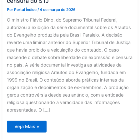
censura do STJ
Por
Portal Índice
/
4 de março de 2026
O ministro Flávio Dino, do Supremo Tribunal Federal,
autorizou a exibição da série documental sobre os Arautos
do Evangelho produzida pela Brasil Paralelo. A decisão
reverte uma liminar anterior do Superior Tribunal de Justiça
que havia proibido a veiculação do conteúdo. O caso
reacende o debate sobre liberdade de expressão e censura
no país. A série documental investiga as atividades da
associação religiosa Arautos do Evangelho, fundada em
1999 no Brasil. O conteúdo aborda práticas internas da
organização e depoimentos de ex-membros. A produção
gerou controvérsia desde seu anúncio, com a entidade
religiosa questionando a veracidade das informações
apresentadas. O […]
Ministro
Veja Mais »
libera
série
dos