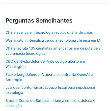
Arautos
e
critica
censura
do
Perguntas Semelhantes
STJ
China avança em tecnologia revolucionária de chips
Washington intensifica cerco à tecnologia chinesa em IA
China recruta 105 cientistas americanos em disputa pela
supremacia tecnológica
CEO da Nvidia defende IA de código aberto em
Washington
Zuckerberg defende IA aberta e confronta OpenAI e
Anthropic
Lula quer contornar arcabouço fiscal para impulsionar
tecnologia
Brasil e Coreia do Sul selam aliança em tech, defesa e
educação