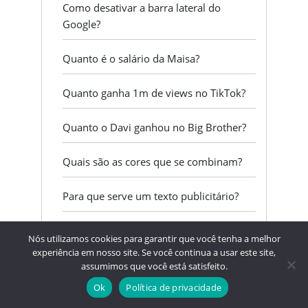
Como desativar a barra lateral do
Google?
Quanto é o salário da Maisa?
Quanto ganha 1m de views no TikTok?
Quanto o Davi ganhou no Big Brother?
Quais são as cores que se combinam?
Para que serve um texto publicitário?
O que significa F no final da ação?
Nós utilizamos cookies para garantir que você tenha a melhor
experiência em nosso site. Se você continua a usar este site,
Qual cargo vem depois de analista
assumimos que você está satisfeito.
financeiro?
Ok
Política de privacidade