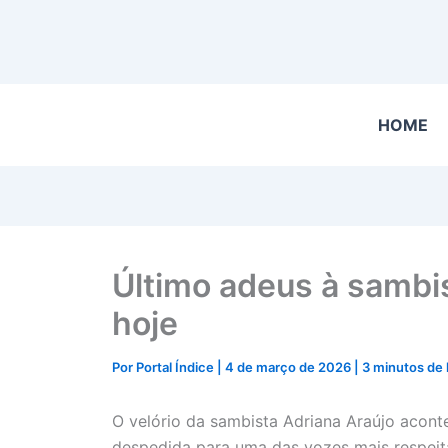
HOME
Último adeus à sambis
hoje
Por
Portal Índice
|
4 de março de 2026
|
3 minutos de 
O velório da sambista Adriana Araújo acon
despedida para uma das vozes mais respeita