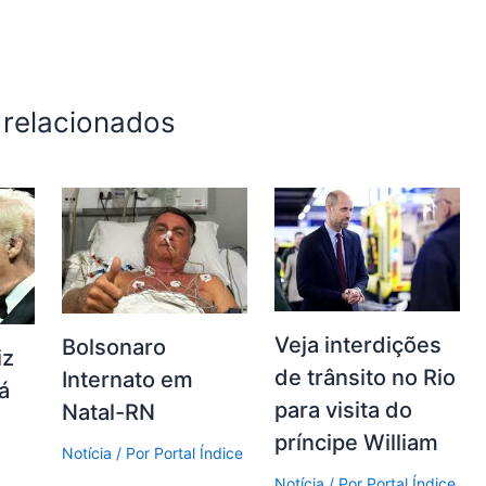
 relacionados
Veja interdições
Bolsonaro
iz
de trânsito no Rio
Internato em
á
para visita do
Natal-RN
príncipe William
Notícia
/ Por
Portal Índice
Notícia
/ Por
Portal Índice