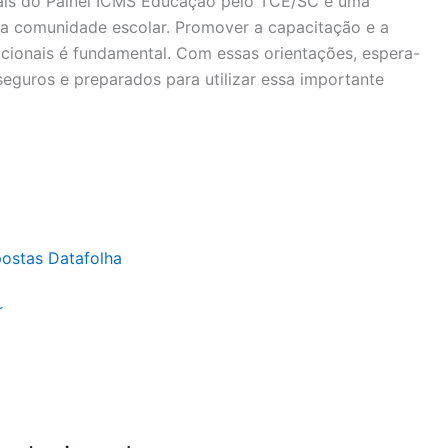
riais do Painel ICMS Educação pelo TCE/SC é uma
a a comunidade escolar. Promover a capacitação e a
cionais é fundamental. Com essas orientações, espera-
seguros e preparados para utilizar essa importante
postas Datafolha
r