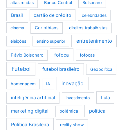
altas rendas
Banco Central
Bolsonaro
Brasil
cartão de crédito
celebridades
Corinthians
cinema
direitos trabalhistas
entretenimento
eleições
ensino superior
fofoca
Flávio Bolsonaro
fofocas
Futebol
futebol brasileiro
Geopolítica
inovação
homenagem
IA
Lula
inteligência artificial
investimento
marketing digital
política
polêmica
Política Brasileira
reality show