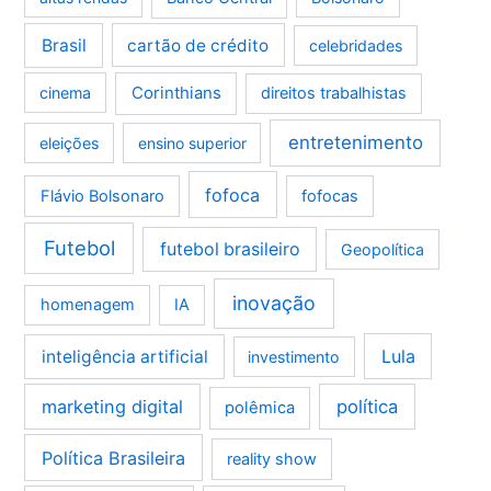
Brasil
cartão de crédito
celebridades
Corinthians
cinema
direitos trabalhistas
entretenimento
eleições
ensino superior
fofoca
Flávio Bolsonaro
fofocas
Futebol
futebol brasileiro
Geopolítica
inovação
homenagem
IA
Lula
inteligência artificial
investimento
marketing digital
política
polêmica
Política Brasileira
reality show