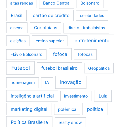
altas rendas
Banco Central
Bolsonaro
Brasil
cartão de crédito
celebridades
Corinthians
cinema
direitos trabalhistas
entretenimento
eleições
ensino superior
fofoca
Flávio Bolsonaro
fofocas
Futebol
futebol brasileiro
Geopolítica
inovação
homenagem
IA
Lula
inteligência artificial
investimento
marketing digital
política
polêmica
Política Brasileira
reality show