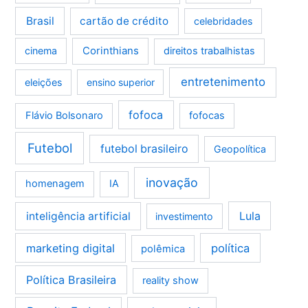
Brasil
cartão de crédito
celebridades
Corinthians
cinema
direitos trabalhistas
entretenimento
eleições
ensino superior
fofoca
Flávio Bolsonaro
fofocas
Futebol
futebol brasileiro
Geopolítica
inovação
homenagem
IA
Lula
inteligência artificial
investimento
marketing digital
política
polêmica
Política Brasileira
reality show