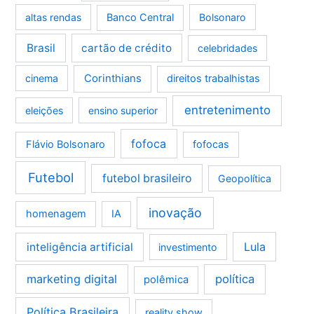
altas rendas
Banco Central
Bolsonaro
Brasil
cartão de crédito
celebridades
Corinthians
cinema
direitos trabalhistas
entretenimento
eleições
ensino superior
fofoca
Flávio Bolsonaro
fofocas
Futebol
futebol brasileiro
Geopolítica
inovação
homenagem
IA
Lula
inteligência artificial
investimento
marketing digital
política
polêmica
Política Brasileira
reality show