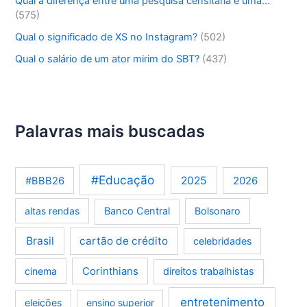
Qual a diferença entre uma pesquisa censitária e uma…
(575)
Qual o significado de XS no Instagram?
(502)
Qual o salário de um ator mirim do SBT?
(437)
Palavras mais buscadas
#Educação
2025
2026
#BBB26
altas rendas
Banco Central
Bolsonaro
Brasil
cartão de crédito
celebridades
Corinthians
cinema
direitos trabalhistas
entretenimento
eleições
ensino superior