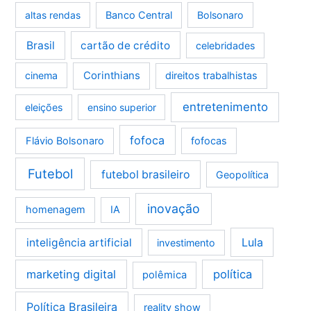
altas rendas
Banco Central
Bolsonaro
Brasil
cartão de crédito
celebridades
Corinthians
cinema
direitos trabalhistas
entretenimento
eleições
ensino superior
fofoca
Flávio Bolsonaro
fofocas
Futebol
futebol brasileiro
Geopolítica
inovação
homenagem
IA
Lula
inteligência artificial
investimento
marketing digital
política
polêmica
Política Brasileira
reality show