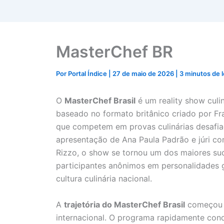
MasterChef BR
Por
Portal Índice
|
27 de maio de 2026
|
3 minutos de l
O
MasterChef Brasil
é um reality show culi
baseado no formato britânico criado por F
que competem em provas culinárias desafi
apresentação de Ana Paula Padrão e júri co
Rizzo, o show se tornou um dos maiores suc
participantes anônimos em personalidades g
cultura culinária nacional.
A
trajetória do MasterChef Brasil
começou q
internacional. O programa rapidamente conq