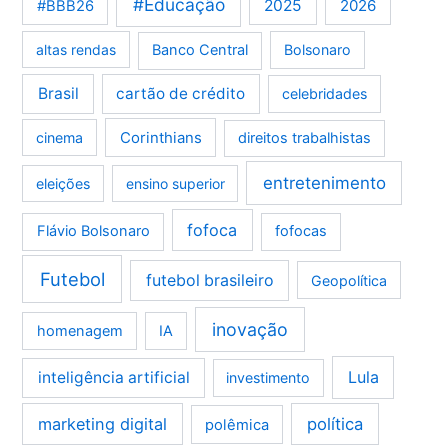
#Educação
2025
2026
#BBB26
altas rendas
Banco Central
Bolsonaro
Brasil
cartão de crédito
celebridades
Corinthians
cinema
direitos trabalhistas
entretenimento
eleições
ensino superior
fofoca
Flávio Bolsonaro
fofocas
Futebol
futebol brasileiro
Geopolítica
inovação
homenagem
IA
Lula
inteligência artificial
investimento
marketing digital
política
polêmica