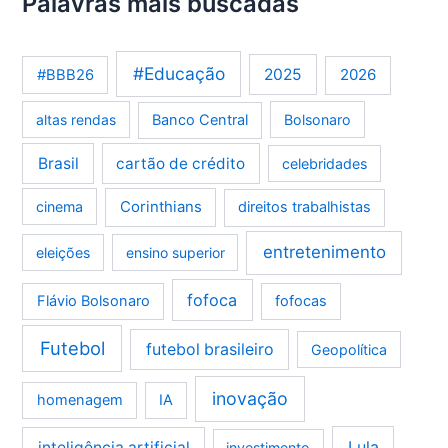
Palavras mais buscadas
#Educação
2025
2026
#BBB26
altas rendas
Banco Central
Bolsonaro
Brasil
cartão de crédito
celebridades
Corinthians
cinema
direitos trabalhistas
entretenimento
eleições
ensino superior
fofoca
Flávio Bolsonaro
fofocas
Futebol
futebol brasileiro
Geopolítica
inovação
homenagem
IA
Lula
inteligência artificial
investimento