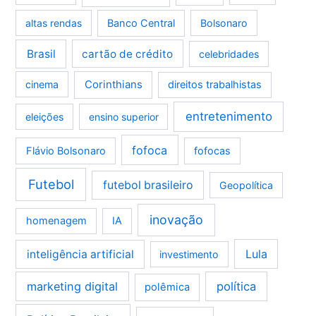
altas rendas
Banco Central
Bolsonaro
Brasil
cartão de crédito
celebridades
Corinthians
cinema
direitos trabalhistas
entretenimento
eleições
ensino superior
fofoca
Flávio Bolsonaro
fofocas
Futebol
futebol brasileiro
Geopolítica
inovação
homenagem
IA
Lula
inteligência artificial
investimento
marketing digital
política
polêmica