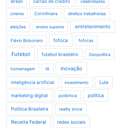
Brasil
cartão de crédito
celebridades
Corinthians
cinema
direitos trabalhistas
entretenimento
eleições
ensino superior
fofoca
Flávio Bolsonaro
fofocas
Futebol
futebol brasileiro
Geopolítica
inovação
homenagem
IA
Lula
inteligência artificial
investimento
marketing digital
política
polêmica
Política Brasileira
reality show
Receita Federal
redes sociais