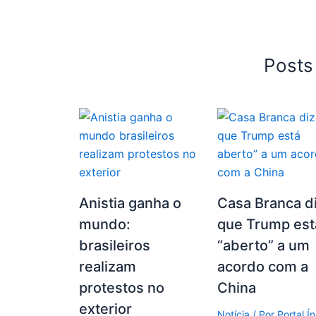
Posts
Anistia ganha o
Casa Branca d
mundo:
que Trump est
brasileiros
“aberto” a um
realizam
acordo com a
protestos no
China
exterior
Notícia
/ Por
Portal Í