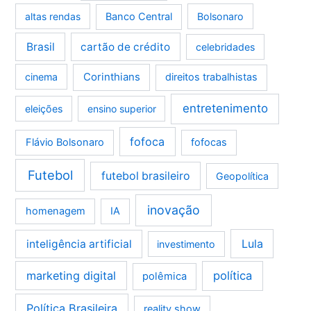
altas rendas
Banco Central
Bolsonaro
Brasil
cartão de crédito
celebridades
Corinthians
cinema
direitos trabalhistas
entretenimento
eleições
ensino superior
fofoca
Flávio Bolsonaro
fofocas
Futebol
futebol brasileiro
Geopolítica
inovação
homenagem
IA
Lula
inteligência artificial
investimento
marketing digital
política
polêmica
Política Brasileira
reality show