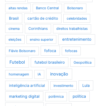
altas rendas
Banco Central
Bolsonaro
Brasil
cartão de crédito
celebridades
Corinthians
cinema
direitos trabalhistas
entretenimento
eleições
ensino superior
fofoca
Flávio Bolsonaro
fofocas
Futebol
futebol brasileiro
Geopolítica
inovação
homenagem
IA
Lula
inteligência artificial
investimento
marketing digital
política
polêmica